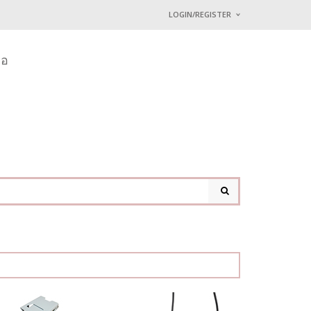
LOGIN/REGISTER
I ALREADY HAVE AN 
่อ
Username or email address
*
Password
*
Lost password?