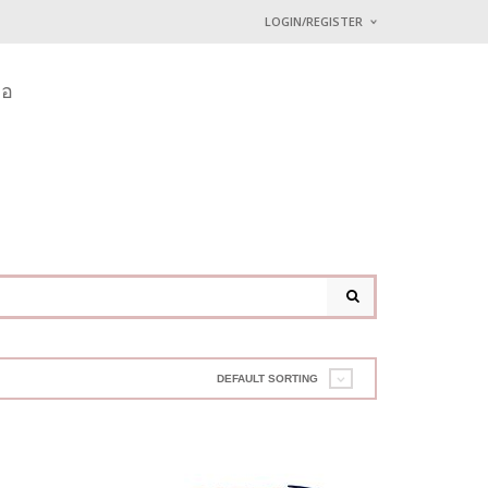
LOGIN/REGISTER
I ALREADY HAVE AN 
่อ
Username or email address
*
Password
*
Lost password?
DEFAULT SORTING